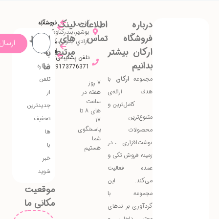
درباره
اطلاعات
آدرس:
لینک
حساب
فروشگاه
کاربری
بوشهر،بندرگناوه،بندرريگ،خیابان
فروشگاه
تماس
های
ارتباط
با
آزادي جنوبي،كوچه اركيده
سفارش
ارسال
ارکان بیشتر
مرتبط
ها
با
علاقه
ثبت
تلفن پشتیبانی:
مندی
بدانیم
ما
شماره
09173776371
مجموعه
ارکان
با
تلفن
۷ روز
هدف ارائه‌ی
هفته در
از
ساعت
کامل‌ترین و
جدیدترین
های ۸ تا
متنوع‌ترین
تخفیف
۱۷
پاسخگوی
محصولات
ها
شما
نوشت‌افزاری، در
با
هستیم
زمینه فروش تکی و
خبر
عمده فعالیت
شوید
می‌کند. این
موقعیت
مجموعه با
مکانی ما
گردآوری برندهای
معتبر داخلی و