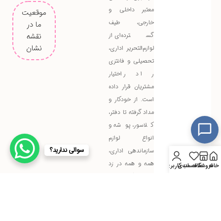
معتبر داخلی و
موقعیت
خارجی، طیف
ما در
گسترده‌ای از
نقشه
نشان
لوازم‌التحریر اداری،
تحصیلی و فانتزی
را در اختیار
مشتریان قرار داده
است. از خودکار و
مداد گرفته تا دفتر،
کلاسور، پوشه و
انواع لوازم
سوالی ندارید؟
سازماندهی اداری،
همه و همه در زد
خانه
فروشگاه
علاقه مندی
حساب کاربری من
تحریر با کیفیت بالا
و قیمت مناسب
عرضه می‌شوند.
پاسخ به