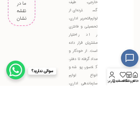
خارجی، طیف
ما در
گسترده‌ای از
نقشه
نشان
لوازم‌التحریر اداری،
تحصیلی و فانتزی
را در اختیار
مشتریان قرار داده
است. از خودکار و
مداد گرفته تا دفتر،
کلاسور، پوشه و
سوالی ندارید؟
انواع لوازم
خانه
فروشگاه
علاقه مندی
حساب کاربری من
سازماندهی اداری،
همه و همه در زد
تحریر با کیفیت بالا
و قیمت مناسب
عرضه می‌شوند.
پاسخ به
پرسش های
متداول