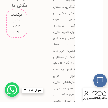
مجموعه با
مکانی ما
گردآوری برندهای
معتبر داخلی و
موقعیت
خارجی، طیف
ما در
گسترده‌ای از
نقشه
نشان
لوازم‌التحریر اداری،
تحصیلی و فانتزی
را در اختیار
مشتریان قرار داده
است. از خودکار و
مداد گرفته تا دفتر،
کلاسور، پوشه و
انواع لوازم
سازماندهی اداری،
همه و همه در زد
سوالی ندارید؟
تحریر با کیفیت بالا
خانه
فروشگاه
علاقه مندی
حساب کاربری من
و قیمت مناسب
عرضه می‌شوند.