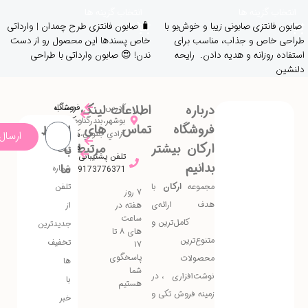
انتخاب گزینه ها
انتخاب گزینه ها
صابون فانتزی صابونی زیبا و خوش‌بو با
🧳 صابون فانتزی طرح چمدان | وارداتی
طراحی خاص و جذاب، مناسب برای
خاص پسندها این محصول رو از دست
استفاده روزانه و هدیه دادن. رایحه
ندن! 😍 صابون وارداتی با طراحی
دلنشین
درباره
اطلاعات
آدرس:
لینک
حساب
فروشگاه
کاربری
بوشهر،بندرگناوه،بندرريگ،خیابان
فروشگاه
تماس
های
ارتباط
با
آزادي جنوبي،كوچه اركيده
سفارش
ارسال
ارکان بیشتر
مرتبط
ها
با
علاقه
ثبت
تلفن پشتیبانی:
مندی
بدانیم
ما
شماره
09173776371
مجموعه
ارکان
با
تلفن
۷ روز
هدف ارائه‌ی
هفته در
از
ساعت
کامل‌ترین و
جدیدترین
های ۸ تا
متنوع‌ترین
تخفیف
۱۷
پاسخگوی
محصولات
ها
شما
نوشت‌افزاری، در
با
هستیم
زمینه فروش تکی و
خبر