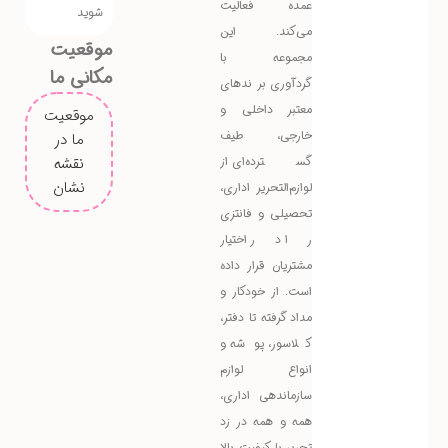
عمده فعالیت
شوید
می‌کند. این
موقعیت
مجموعه با
مکانی ما
گردآوری برندهای
معتبر داخلی و
موقعیت
خارجی، طیف
ما در
گسترده‌ای از
نقشه
نشان
لوازم‌التحریر اداری،
تحصیلی و فانتزی
را در اختیار
مشتریان قرار داده
است. از خودکار و
مداد گرفته تا دفتر،
کلاسور، پوشه و
انواع لوازم
سازماندهی اداری،
همه و همه در زد
تحریر با کیفیت بالا