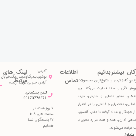
کان بیشتر بدانیم
اطلاعات
آدرس:
لینک های
بوشهر،بندرگناوه،بندرريگ،خیابان
تماس
مرتبط
ئه‌ی کامل‌ترین و متنوع‌ترین محصولات
آزادي جنوبي،كوچه اركيده
فروش تکی و عمده فعالیت می‌کند. این
تلفن پشتیبانی:
ندهای معتبر داخلی و خارجی، طیف
09173776371
یر اداری، تحصیلی و فانتزی را در اختیار
۷ روز هفته در
ز خودکار و مداد گرفته تا دفتر، کلاسور،
ساعت های ۸ تا
ندهی اداری، همه و همه در زد تحریر با
۱۷ پاسخگوی شما
هستیم
ب عرضه می‌شوند.
متداول