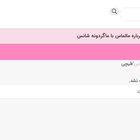
باره ما
تماس با ما
گردونه شانس
می
قیچی
نشد.